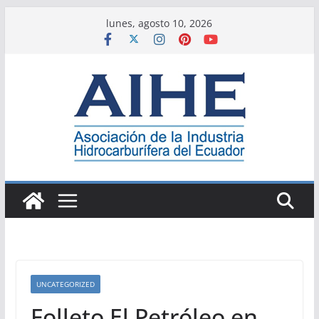
Saltar
lunes, agosto 10, 2026
al
contenido
UNCATEGORIZED
Folleto El Petróleo en