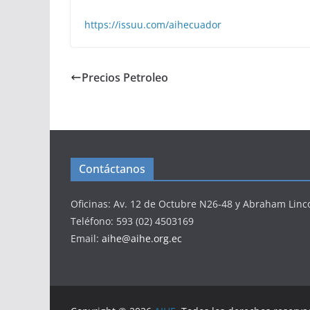
https://issuu.com/aihecuador
Precios Petroleo
Contáctanos
Oficinas: Av. 12 de Octubre N26-48 y Abraham Linc
Teléfono: 593 (02) 4503169
Email:
aihe@aihe.org.ec