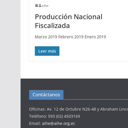
aihe
Producción Nacional
Fiscalizada
Marzo 2019 Febrero 2019 Enero 2019
Leer más
Contáctanos
Oficinas: Av. 12 de Octubre N26-48 y Abraham Linc
Teléfono: 593 (02) 4503169
Email:
aihe@aihe.org.ec